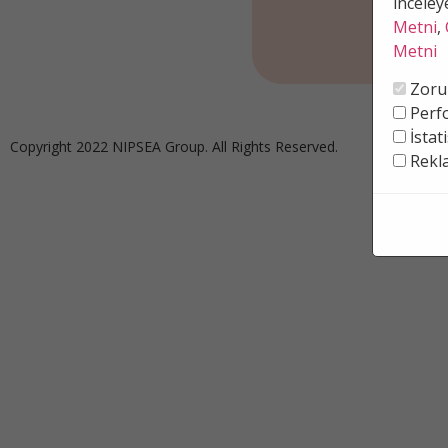
inceleye
Metni
,
Metni
Zoru
Perfo
İstati
Copyright 2022 NIPSEA Group. All Rights Reserved.
Rekl