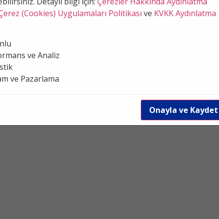
bilirsiniz. Detaylı bilgi için:
Çerezler Hakkında Aydınlatma
Çerez (Cookies) Uygulamaları Politikası
ve
KVKK Aydınlatma
nlu
rmans ve Analiz
stik
am ve Pazarlama
Onayla ve Kaydet