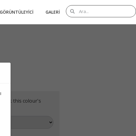
 GÖRÜNTÜLEYICI
GALERI
ı
check this colour's