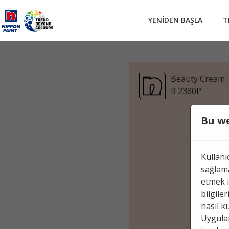
YENIDEN BAŞLA
T
Beauty Cream
R 2380P
Bu we
Kullanı
sağlama
etmek i
bilgile
nasıl k
Uygulam