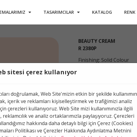
EMALARIMIZ
TASARIMCILAR
KATALOG
RENK
BEAUTY CREAM
R 2380P
Finishing: Solid Colour
b sitesi çerez kullanıyor
RGB: 252 223 211
HEX: #FCDFD3
cıları doğrulamak, Web Site'mizin etkin bir şekilde kullanımın
k, içerik ve reklamları kişiselleştirmek ve trafiğimizi analiz
Select your country to 
çin çerezleri kullanıyoruz. Web Site mizi kullanımınızla ilgili
availability
ri, reklamcılık ve analiz ortaklarımızla paylaşıyoruz. Çerezleri
ullandığımız hakkında daha detaylı bilgi için Çerez (Cookies)
aları Politikası ve Çerezler Hakkında Aydınlatma Metnini