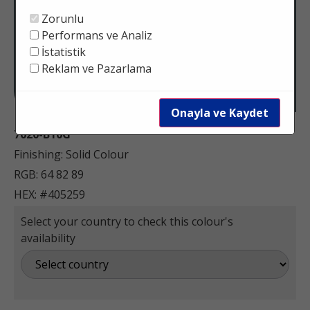
Zorunlu
Performans ve Analiz
İstatistik
Reklam ve Pazarlama
Onayla ve Kaydet
7020-B10G
Finishing: Solid Colour
RGB: 64 82 89
HEX: #405259
Select your country to check this colour's
availability